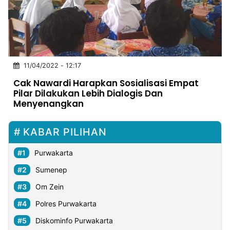
MULTIMEDIA
INDONESIA
Partner
11/04/2022 - 12:17
Insight
Suara
Lens
Daily
Jalan
Idealita
Kita
Dinamikapost.com
Radar
Seedbacklink
Cak Nawardi Harapkan Sosialisasi Empat
NTB
Time
IDN
Jogja
Rakyat
News
Notice
Baru
Pilar Dilakukan Lebih Dialogis Dan
Menyenangkan
Follow
Kabarbaru
KABAR PILIHAN
Purwakarta
Sumenep
Om Zein
Polres Purwakarta
Diskominfo Purwakarta