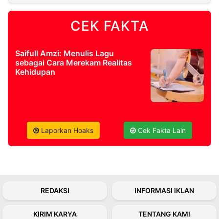
CEK FAKTA
©
Kabarbaru.co
-
2026
Saifull Amzi: Menulis Lagu
sebagai Cara Merekam Realitas
PT.
Kehidupan
Kabarbaru
Media
Holding
Laporkan Hoaks
Cek Fakta Lain
REDAKSI
INFORMASI IKLAN
KIRIM KARYA
TENTANG KAMI