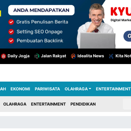
Daily Jogja
Jalan Rakyat
Idealita News
Kita No
RAH
EKONOMI
PARIWISATA
OLAHRAGA
ENTERTAINMENT
OLAHRAGA
ENTERTAINMENT
PENDIDIKAN