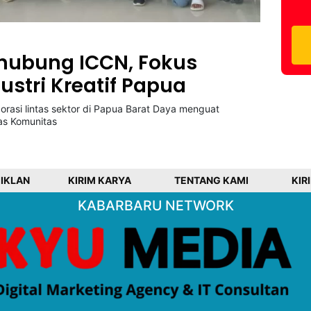
hubung ICCN, Fokus
stri Kreatif Papua
rasi lintas sektor di Papua Barat Daya menguat
as Komunitas
 IKLAN
KIRIM KARYA
TENTANG KAMI
KIR
KABARBARU NETWORK