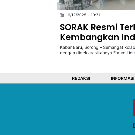
16/12/2025 - 10:31
©
Kabarbaru.co
SORAK Resmi Ter
-
2026
Kembangkan Indu
Kabar Baru, Sorong – Semangat kolabo
PT.
Kabarbaru
dengan dideklarasikannya Forum Lint
Media
Holding
REDAKSI
INFORMASI