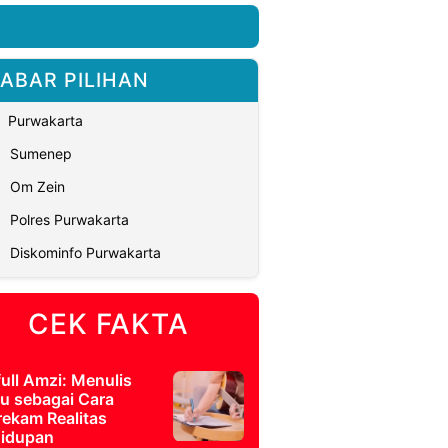
ABAR PILIHAN
Purwakarta
Sumenep
Om Zein
Polres Purwakarta
Diskominfo Purwakarta
CEK FAKTA
full Amzi: Menulis
u sebagai Cara
ekam Realitas
idupan