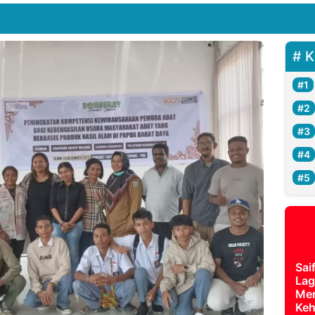
K
Sai
Lag
Mer
Keh