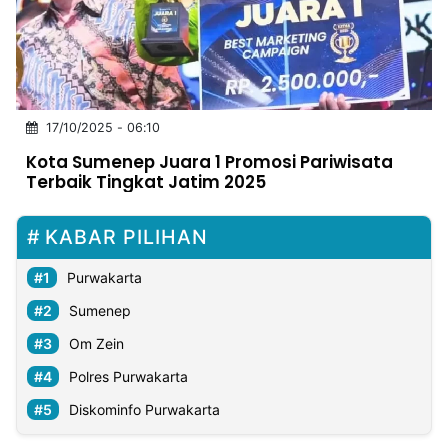
MULTIMEDIA
INDONESIA
Partner
17/10/2025 - 06:10
Insight
Suara
Lens
Daily
Jalan
Idealita
Kita
Dinamikapost.com
Radar
Seedbacklink
Kota Sumenep Juara 1 Promosi Pariwisata
NTB
Time
IDN
Jogja
Rakyat
News
Notice
Baru
Terbaik Tingkat Jatim 2025
Follow
Kabarbaru
KABAR PILIHAN
Purwakarta
Sumenep
Om Zein
Polres Purwakarta
Diskominfo Purwakarta