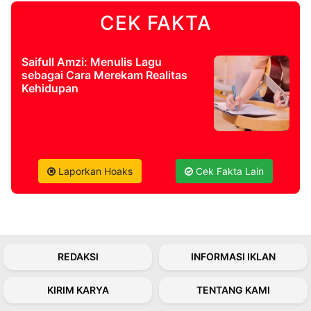
CEK FAKTA
©
Kabarbaru.co
-
2026
Saifull Amzi: Menulis Lagu
sebagai Cara Merekam Realitas
Kehidupan
PT.
Kabarbaru
Media
Holding
Laporkan Hoaks
Cek Fakta Lain
REDAKSI
INFORMASI IKLAN
KIRIM KARYA
TENTANG KAMI