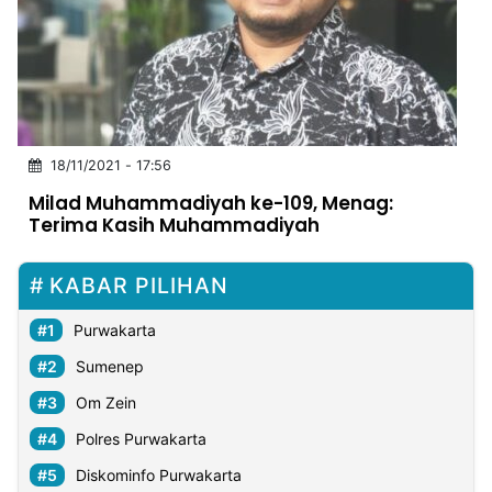
MULTIMEDIA
INDONESIA
Partner
Insight
Suara
Lens
Daily
Jalan
Idealita
Kita
Dinamikapost.com
Radar
Seedbacklink
18/11/2021 - 17:56
NTB
Time
IDN
Jogja
Rakyat
News
Notice
Baru
Milad Muhammadiyah ke-109, Menag:
Terima Kasih Muhammadiyah
Follow
Kabarbaru
KABAR PILIHAN
Purwakarta
Sumenep
Om Zein
Polres Purwakarta
Diskominfo Purwakarta