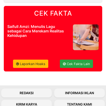
CEK FAKTA
©
Kabarbaru.co
-
2026
Saifull Amzi: Menulis Lagu
sebagai Cara Merekam Realitas
PT.
Kehidupan
Kabarbaru
Media
Holding
Laporkan Hoaks
Cek Fakta Lain
REDAKSI
INFORMASI IKLAN
KIRIM KARYA
TENTANG KAMI