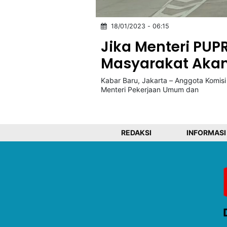
18/01/2023 - 06:15
©
Kabarbaru.co
Jika Menteri PUPR
-
2026
Masyarakat Akan
Kabar Baru, Jakarta – Anggota Komis
PT.
Kabarbaru
Menteri Pekerjaan Umum dan
Media
Holding
REDAKSI
INFORMASI