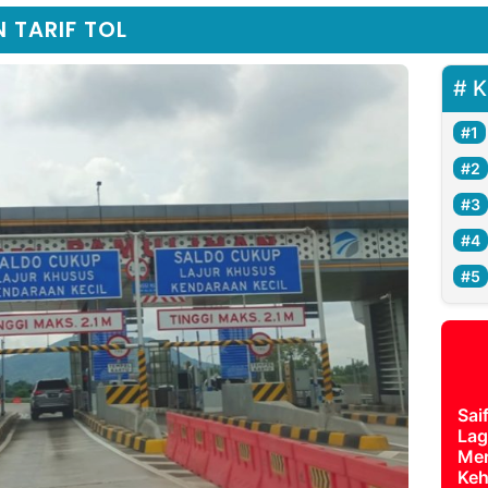
 TARIF TOL
K
Sai
Lag
Mer
Keh