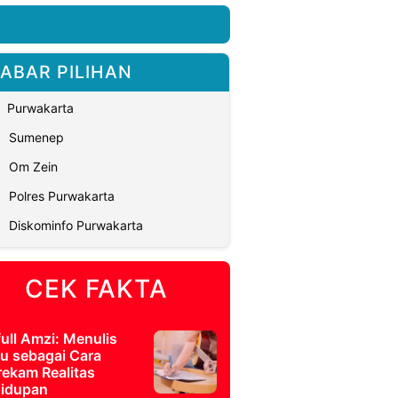
ABAR PILIHAN
Purwakarta
Sumenep
Om Zein
Polres Purwakarta
Diskominfo Purwakarta
CEK FAKTA
full Amzi: Menulis
u sebagai Cara
ekam Realitas
idupan