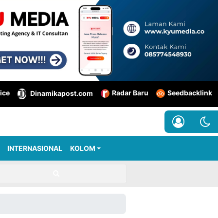
ice
Radar Baru
Seedbacklink
Dinamikapost.com
INTERNASIONAL
KOLOM