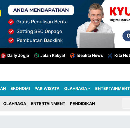
Daily Jogja
Jalan Rakyat
Idealita News
Kita Not
RAH
EKONOMI
PARIWISATA
OLAHRAGA
ENTERTAINMENT
OLAHRAGA
ENTERTAINMENT
PENDIDIKAN