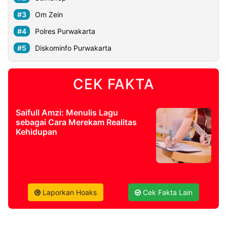
Om Zein
©
Polres Purwakarta
Kabarbaru.co
-
2026
Diskominfo Purwakarta
PT.
Kabarbaru
CEK FAKTA
Media
Holding
Saifull Amzi: Menulis Lagu
sebagai Cara Merekam Realitas
Kehidupan
Laporkan Hoaks
Cek Fakta Lain