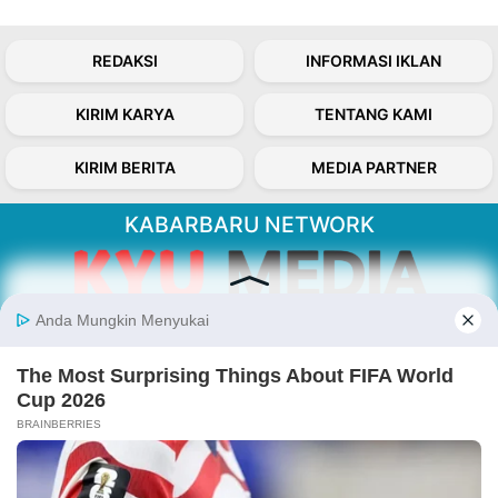
REDAKSI
INFORMASI IKLAN
KIRIM KARYA
TENTANG KAMI
KIRIM BERITA
MEDIA PARTNER
KABARBARU NETWORK
About Our Kabarbaru.co
Kabarbaru.co menyajikan berita aktual dan
inspiratif dari sudut pandang berbaik sangka
serta terverifikasi dari sumber yang tepat.
Follow Kabarbaru