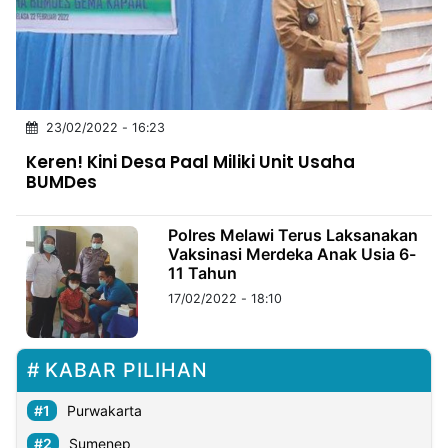
MULTIMEDIA
INDONESIA
Partner
23/02/2022 - 16:23
Insight
Suara
Lens
Daily
Jalan
Idealita
Kita
Radar
Seedbacklink
Keren! Kini Desa Paal Miliki Unit Usaha
NTB
Time
IDN
Jogja
Rakyat
News
Notice
Baru
BUMDes
Follow
Kabarbaru
Polres Melawi Terus Laksanakan
Vaksinasi Merdeka Anak Usia 6-
11 Tahun
17/02/2022 - 18:10
KABAR PILIHAN
Purwakarta
Sumenep