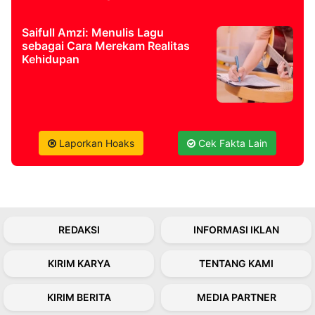
Saifull Amzi: Menulis Lagu
©
Kabarbaru.co
sebagai Cara Merekam Realitas
-
Kehidupan
2026
PT.
Kabarbaru
Media
Holding
Laporkan Hoaks
Cek Fakta Lain
REDAKSI
INFORMASI IKLAN
KIRIM KARYA
TENTANG KAMI
KIRIM BERITA
MEDIA PARTNER