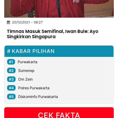
MULTIMEDIA
INDONESIA
20/12/2021 - 08:27
Partner
Timnas Masuk Semifinal, Iwan Bule: Ayo
Singkirkan Singapura
Insight
Suara
Lens
Daily
Jalan
Idealita
Kita
Dinamikapost.com
Radar
Seedbacklink
NTB
Time
IDN
Jogja
Rakyat
News
Notice
Baru
KABAR PILIHAN
Follow
Kabarbaru
Purwakarta
Sumenep
Om Zein
Polres Purwakarta
Diskominfo Purwakarta
CEK FAKTA