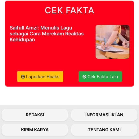
CEK FAKTA
©
Kabarbaru.co
-
2026
Saifull Amzi: Menulis Lagu
sebagai Cara Merekam Realitas
Kehidupan
PT.
Kabarbaru
Media
Holding
Laporkan Hoaks
Cek Fakta Lain
REDAKSI
INFORMASI IKLAN
KIRIM KARYA
TENTANG KAMI