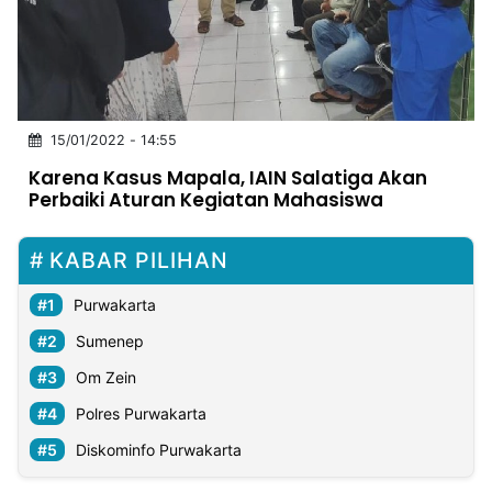
MULTIMEDIA
INDONESIA
Partner
15/01/2022 - 14:55
Insight
Suara
Lens
Daily
Jalan
Idealita
Kita
Dinamikapost.com
Radar
Seedbacklink
Karena Kasus Mapala, IAIN Salatiga Akan
NTB
Time
IDN
Jogja
Rakyat
News
Notice
Baru
Perbaiki Aturan Kegiatan Mahasiswa
Follow
Kabarbaru
KABAR PILIHAN
Purwakarta
Sumenep
Om Zein
Polres Purwakarta
Diskominfo Purwakarta