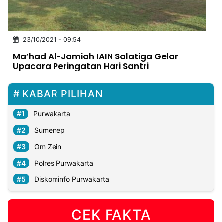
MULTIMEDIA
INDONESIA
23/10/2021 - 09:54
Partner
Ma’had Al-Jamiah IAIN Salatiga Gelar
Upacara Peringatan Hari Santri
Insight
Suara
Lens
Daily
Jalan
Idealita
Kita
Dinamikapost.com
Radar
Seedbacklink
NTB
Time
IDN
Jogja
Rakyat
News
Notice
Baru
KABAR PILIHAN
Follow
Purwakarta
Kabarbaru
Sumenep
Om Zein
Polres Purwakarta
Diskominfo Purwakarta
CEK FAKTA