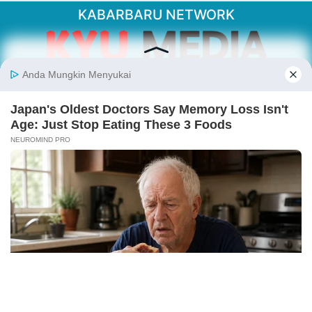
KABARBARU NETWORK
About Our Kabarbaru.co
Kabarbaru.co menyajikan berita aktual dan
inspiratif dari sudut pandang berbaik sangka
serta terverifikasi dari sumber yang tepat.
Follow Kabarbaru
Kabarbaru.co
Copyright © 2026. All rights reserved