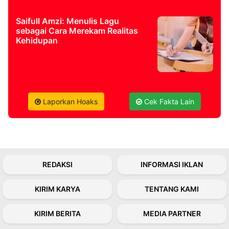
Saifull Amzi: Menulis Lagu
©
sebagai Cara Merekam Realitas
Kabarbaru.co
-
Kehidupan
2026
PT.
Kabarbaru
Media
Holding
Laporkan Hoaks
Cek Fakta Lain
REDAKSI
INFORMASI IKLAN
KIRIM KARYA
TENTANG KAMI
KIRIM BERITA
MEDIA PARTNER