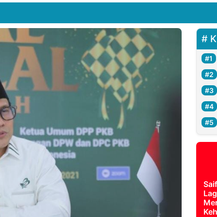
K
Sai
Lag
Mer
Keh