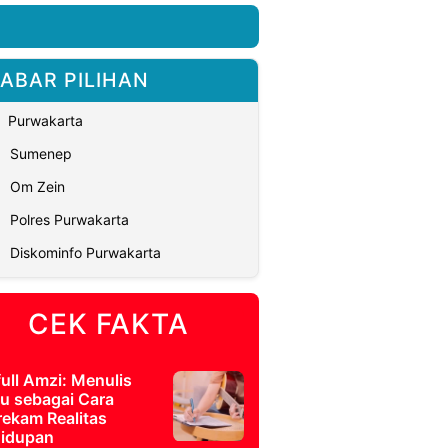
ABAR PILIHAN
Purwakarta
Sumenep
Om Zein
Polres Purwakarta
Diskominfo Purwakarta
CEK FAKTA
full Amzi: Menulis
u sebagai Cara
ekam Realitas
idupan