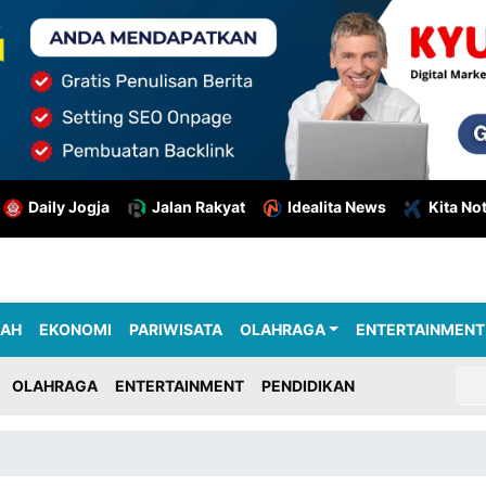
Daily Jogja
Jalan Rakyat
Idealita News
Kita No
RAH
EKONOMI
PARIWISATA
OLAHRAGA
ENTERTAINMENT
OLAHRAGA
ENTERTAINMENT
PENDIDIKAN