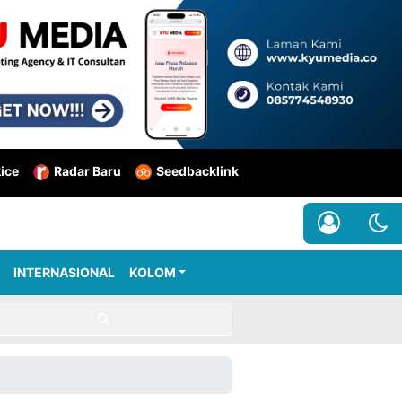
tice
Radar Baru
Seedbacklink
INTERNASIONAL
KOLOM