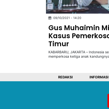
©
09/10/2021 - 14:20
Kabarbaru.co
-
2026
Gus Muhaimin Mint
Kasus Pemerkosa
PT.
Timur
Kabarbaru
Media
Holding
KABARBARU, JAKARTA – Indonesia seka
memperkosa ketiga anak kandungnya
REDAKSI
INFORMASI