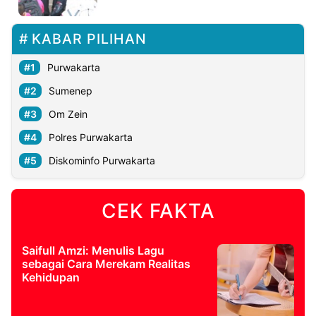
©
KABAR PILIHAN
Kabarbaru.co
-
2026
Purwakarta
Sumenep
PT.
Kabarbaru
Om Zein
Media
Holding
Polres Purwakarta
Diskominfo Purwakarta
CEK FAKTA
Saifull Amzi: Menulis Lagu
sebagai Cara Merekam Realitas
Kehidupan