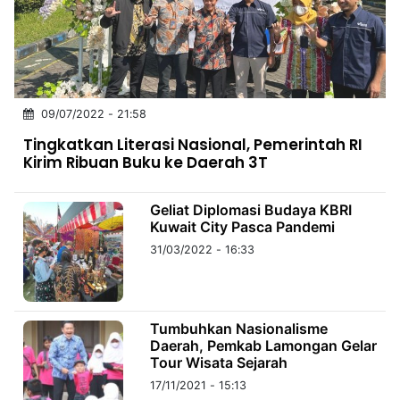
MULTIMEDIA
INDONESIA
Partner
09/07/2022 - 21:58
Insight
Suara
Lens
Daily
Jalan
Idealita
Kita
Dinamikapost.com
Radar
Seedbacklink
Tingkatkan Literasi Nasional, Pemerintah RI
NTB
Time
IDN
Jogja
Rakyat
News
Notice
Baru
Kirim Ribuan Buku ke Daerah 3T
Follow
Kabarbaru
Geliat Diplomasi Budaya KBRI
Kuwait City Pasca Pandemi
31/03/2022 - 16:33
Tumbuhkan Nasionalisme
Daerah, Pemkab Lamongan Gelar
Tour Wisata Sejarah
17/11/2021 - 15:13