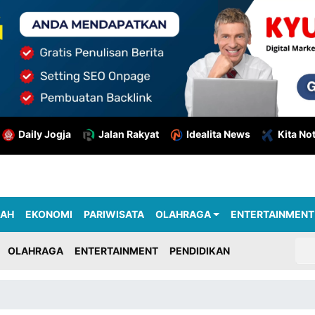
Daily Jogja
Jalan Rakyat
Idealita News
Kita No
RAH
EKONOMI
PARIWISATA
OLAHRAGA
ENTERTAINMENT
OLAHRAGA
ENTERTAINMENT
PENDIDIKAN