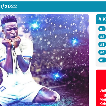
1/2022
K
Sai
Lag
Mer
Keh