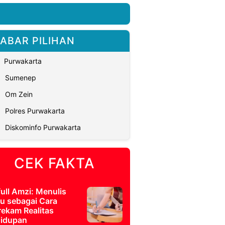
ABAR PILIHAN
Purwakarta
Sumenep
Om Zein
Polres Purwakarta
Diskominfo Purwakarta
CEK FAKTA
full Amzi: Menulis
u sebagai Cara
ekam Realitas
idupan