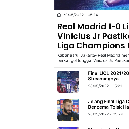
29/05/2022 - 05:24
©
Kabarbaru.co
Real Madrid 1-0 L
-
2026
Vinicius Jr Pasti
Liga Champions 
PT.
Kabarbaru
Media
Kabar Baru, Jakarta- Real Madrid mem
Holding
berkat gol tunggal Vinicius Jr. Pasuka
Final UCL 2021/202
Streamingnya
28/05/2022 - 15:21
Jelang Final Liga
Benzema Tolak Had
28/05/2022 - 05:24