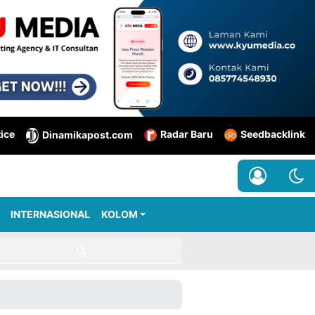
tice
Radar Baru
Seedbacklink
Dinamikapost.com
INTERNASIONAL
KOLOM