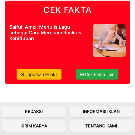
CEK FAKTA
©
Kabarbaru.co
-
2026
Saifull Amzi: Menulis Lagu
sebagai Cara Merekam Realitas
Kehidupan
PT.
Kabarbaru
Media
Holding
Laporkan Hoaks
Cek Fakta Lain
REDAKSI
INFORMASI IKLAN
KIRIM KARYA
TENTANG KAMI