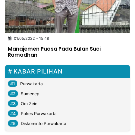
MULTIMEDIA
INDONESIA
Partner
01/05/2022 - 15:48
Insight
Suara
Lens
Daily
Jalan
Idealita
Kita
Dinamikapost.com
Radar
Seedbacklink
Manajemen Puasa Pada Bulan Suci
NTB
Time
IDN
Jogja
Rakyat
News
Notice
Baru
Ramadhan
Follow
Kabarbaru
KABAR PILIHAN
Purwakarta
Sumenep
Om Zein
Polres Purwakarta
Diskominfo Purwakarta