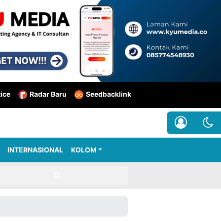
tice
Radar Baru
Seedbacklink
INTERNASIONAL
KOLOM