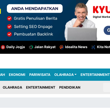
Daily Jogja
Jalan Rakyat
Idealita News
Kita No
RAH
EKONOMI
PARIWISATA
OLAHRAGA
ENTERTAINMENT
OLAHRAGA
ENTERTAINMENT
PENDIDIKAN