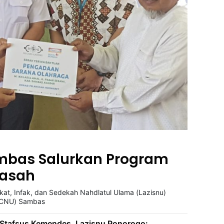
mbas Salurkan Program
rasah
at, Infak, dan Sedekah Nahdlatul Ulama (Lazisnu)
PCNU) Sambas
i Stafsus Kemendes, Lazisnu Ponorogo: