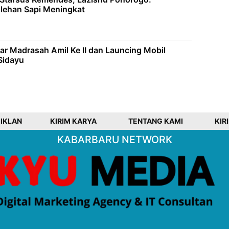
olehan Sapi Meningkat
lar Madrasah Amil Ke II dan Launcing Mobil
Sidayu
 IKLAN
KIRIM KARYA
TENTANG KAMI
KIR
KABARBARU NETWORK