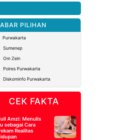
ABAR PILIHAN
Purwakarta
Sumenep
Om Zein
Polres Purwakarta
Diskominfo Purwakarta
CEK FAKTA
full Amzi: Menulis
u sebagai Cara
ekam Realitas
idupan