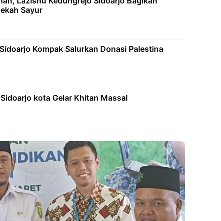
n, Lazisnu Kedungrejo Sidoarjo Bagikan
dekah Sayur
 Sidoarjo Kompak Salurkan Donasi Palestina
doarjo kota Gelar Khitan Massal