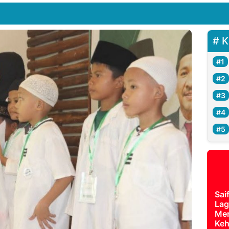
K
Sai
Lag
Mer
Keh