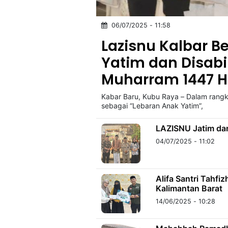
06/07/2025 - 11:58
©
Kabarbaru.co
Lazisnu Kalbar 
-
2026
Yatim dan Disabi
Muharram 1447 H
PT.
Kabarbaru
Media
Kabar Baru, Kubu Raya – Dalam rang
Holding
sebagai “Lebaran Anak Yatim”,
LAZISNU Jatim dan
04/07/2025 - 11:02
Alifa Santri Tahf
Kalimantan Barat
14/06/2025 - 10:28