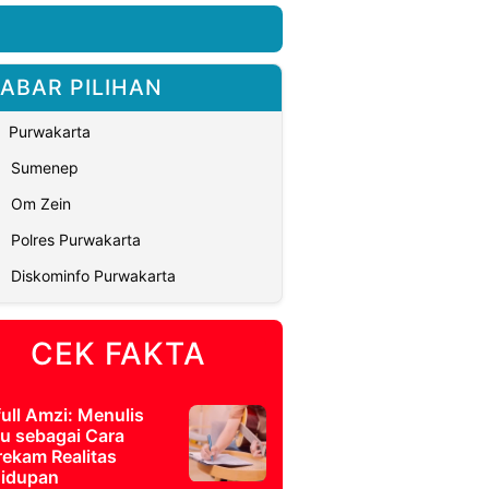
ABAR PILIHAN
Purwakarta
Sumenep
Om Zein
Polres Purwakarta
Diskominfo Purwakarta
CEK FAKTA
full Amzi: Menulis
u sebagai Cara
ekam Realitas
idupan