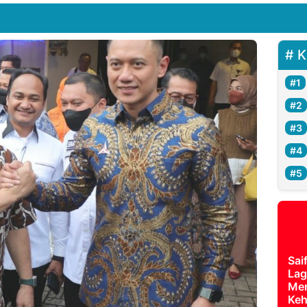
K
Sai
Lag
Mer
Keh