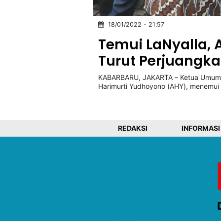
18/01/2022 - 21:57
©
Kabarbaru.co
Temui LaNyalla,
-
2026
Turut Perjuangka
KABARBARU, JAKARTA – Ketua Umum D
PT.
Kabarbaru
Harimurti Yudhoyono (AHY), menemui 
Media
Holding
REDAKSI
INFORMASI