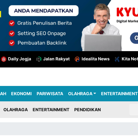
Daily Jogja
Jalan Rakyat
Idealita News
Kita No
RAH
EKONOMI
PARIWISATA
OLAHRAGA
ENTERTAINMENT
OLAHRAGA
ENTERTAINMENT
PENDIDIKAN