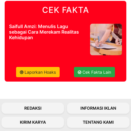
CEK FAKTA
©
Kabarbaru.co
-
2026
Saifull Amzi: Menulis Lagu
sebagai Cara Merekam Realitas
Kehidupan
PT.
Kabarbaru
Media
Holding
Laporkan Hoaks
Cek Fakta Lain
REDAKSI
INFORMASI IKLAN
KIRIM KARYA
TENTANG KAMI