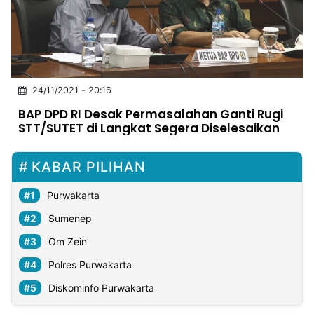
MULTIMEDIA
INDONESIA
Partner
24/11/2021 - 20:16
Insight
Suara
Lens
Daily
Jalan
Idealita
Kita
Dinamikapost.com
Radar
Seedbacklink
BAP DPD RI Desak Permasalahan Ganti Rugi
NTB
Time
IDN
Jogja
Rakyat
News
Notice
Baru
STT/SUTET di Langkat Segera Diselesaikan
Follow
Kabarbaru
KABAR PILIHAN
Purwakarta
Sumenep
Om Zein
Polres Purwakarta
Diskominfo Purwakarta