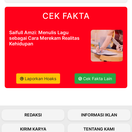
CEK FAKTA
©
Kabarbaru.co
-
2026
Saifull Amzi: Menulis Lagu
sebagai Cara Merekam Realitas
PT.
Kehidupan
Kabarbaru
Media
Holding
Laporkan Hoaks
Cek Fakta Lain
REDAKSI
INFORMASI IKLAN
KIRIM KARYA
TENTANG KAMI