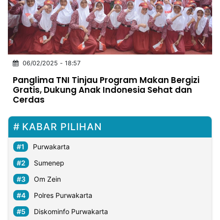
MULTIMEDIA
INDONESIA
Partner
06/02/2025 - 18:57
Insight
Suara
Lens
Daily
Jalan
Idealita
Kita
Dinamikapost.com
Radar
Seedbacklink
Panglima TNI Tinjau Program Makan Bergizi
NTB
Time
IDN
Jogja
Rakyat
News
Notice
Baru
Gratis, Dukung Anak Indonesia Sehat dan
Cerdas
Follow
Kabarbaru
KABAR PILIHAN
Purwakarta
Sumenep
Om Zein
Polres Purwakarta
Diskominfo Purwakarta