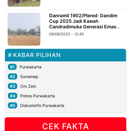
©
Danramil 1902/Plered: Dandim
Kabarbaru.co
Cup 2025 Jadi Kawah
-
2026
Candradimuka Generasi Emas
Sepak Bola
09/08/2025 - 12:45
PT.
Kabarbaru
Media
Holding
KABAR PILIHAN
Purwakarta
Sumenep
Om Zein
Polres Purwakarta
Diskominfo Purwakarta
CEK FAKTA