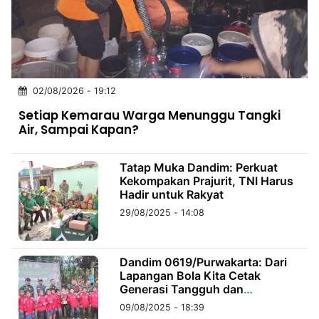
MULTIMEDIA
INDONESIA
Partner
02/08/2026 - 19:12
Insight
Suara
Lens
Daily
Jalan
Idealita
Kita
Dinamikapost.com
Radar
Seedbacklink
Setiap Kemarau Warga Menunggu Tangki
NTB
Time
IDN
Jogja
Rakyat
News
Notice
Baru
Air, Sampai Kapan?
Follow
Kabarbaru
Tatap Muka Dandim: Perkuat
Kekompakan Prajurit, TNI Harus
Hadir untuk Rakyat
29/08/2025 - 14:08
Dandim 0619/Purwakarta: Dari
Lapangan Bola Kita Cetak
Generasi Tangguh dan
Berprestasi
09/08/2025 - 18:39