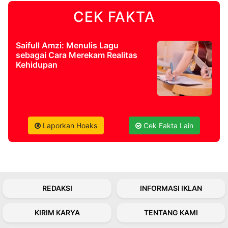
CEK FAKTA
©
Kabarbaru.co
-
2026
Saifull Amzi: Menulis Lagu
sebagai Cara Merekam Realitas
Kehidupan
PT.
Kabarbaru
Media
Holding
Laporkan Hoaks
Cek Fakta Lain
REDAKSI
INFORMASI IKLAN
KIRIM KARYA
TENTANG KAMI