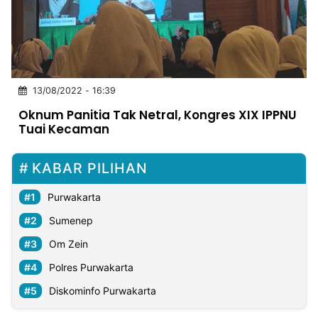
MULTIMEDIA
INDONESIA
Partner
13/08/2022 - 16:39
Insight
Suara
Lens
Daily
Jalan
Idealita
Kita
Radar
Seedbacklink
Oknum Panitia Tak Netral, Kongres XIX IPPNU
NTB
Time
IDN
Jogja
Rakyat
News
Notice
Baru
Tuai Kecaman
Follow
Kabarbaru
KABAR PILIHAN
Purwakarta
Sumenep
Om Zein
Polres Purwakarta
Diskominfo Purwakarta