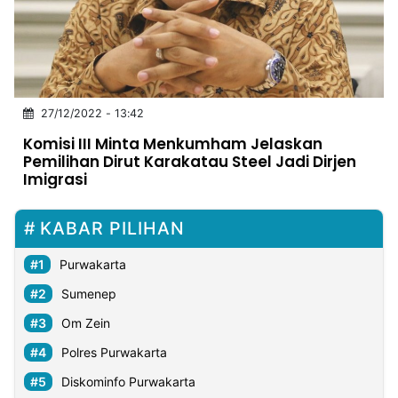
MULTIMEDIA
INDONESIA
Partner
27/12/2022 - 13:42
Insight
Suara
Lens
Daily
Jalan
Idealita
Kita
Dinamikapost.com
Radar
Seedbacklink
Komisi III Minta Menkumham Jelaskan
NTB
Time
IDN
Jogja
Rakyat
News
Notice
Baru
Pemilihan Dirut Karakatau Steel Jadi Dirjen
Imigrasi
Follow
Kabarbaru
KABAR PILIHAN
Purwakarta
Sumenep
Om Zein
Polres Purwakarta
Diskominfo Purwakarta