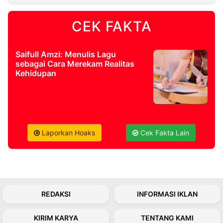
CEK FAKTA
©
Kabarbaru.co
-
2026
Saifull Amzi: Menulis Lagu
sebagai Cara Merekam Realitas
PT.
Kehidupan
Kabarbaru
Media
Holding
Laporkan Hoaks
Cek Fakta Lain
REDAKSI
INFORMASI IKLAN
KIRIM KARYA
TENTANG KAMI