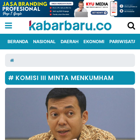
BERANDA
NASIONAL
DAERAH
EKONOMI
PARIWISATA
Informasi
KabarbaruTV
Kirim
Tentang
Iklan
Berita
Kami
KOMISI III MINTA MENKUMHAM
Berita
Nasional
International
Olahraga
Entertainment
Daerah
Pariwisata
Kuliner
Kolom
Network
PT
TREETAN