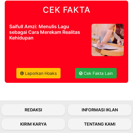
CEK FAKTA
©
Kabarbaru.co
-
2026
Saifull Amzi: Menulis Lagu
sebagai Cara Merekam Realitas
Kehidupan
PT.
Kabarbaru
Media
Holding
Laporkan Hoaks
Cek Fakta Lain
REDAKSI
INFORMASI IKLAN
KIRIM KARYA
TENTANG KAMI