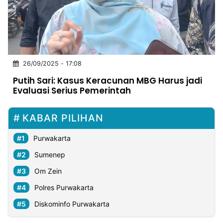
MULTIMEDIA
INDONESIA
Partner
26/09/2025 - 17:08
Insight
Suara
Lens
Daily
Jalan
Idealita
Kita
Dinamikapost.com
Radar
Seedbacklink
Putih Sari: Kasus Keracunan MBG Harus jadi
NTB
Time
IDN
Jogja
Rakyat
News
Notice
Baru
Evaluasi Serius Pemerintah
Follow
Kabarbaru
KABAR PILIHAN
Purwakarta
Sumenep
Om Zein
Polres Purwakarta
Diskominfo Purwakarta