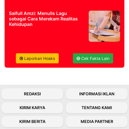
Saifull Amzi: Menulis Lagu
©
Kabarbaru.co
sebagai Cara Merekam Realitas
-
Kehidupan
2026
PT.
Kabarbaru
Media
Holding
Laporkan Hoaks
Cek Fakta Lain
REDAKSI
INFORMASI IKLAN
KIRIM KARYA
TENTANG KAMI
KIRIM BERITA
MEDIA PARTNER