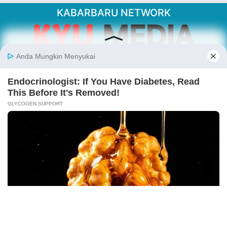
KABARBARU NETWORK
About Our Kabarbaru.co
Kabarbaru.co menyajikan berita aktual dan
inspiratif dari sudut pandang berbaik sangka
serta terverifikasi dari sumber yang tepat.
Follow Kabarbaru
Kabarbaru.co
Copyright © 2026. All rights reserved