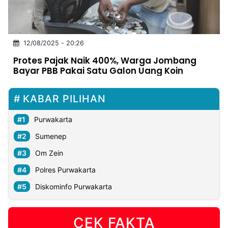
MULTIMEDIA
INDONESIA
12/08/2025 - 20:26
Partner
Protes Pajak Naik 400%, Warga Jombang
Bayar PBB Pakai Satu Galon Uang Koin
Insight
Suara
Lens
Daily
Jalan
Idealita
Kita
Dinamikapost.com
Radar
Seedbacklink
NTB
Time
IDN
Jogja
Rakyat
News
Notice
Baru
KABAR PILIHAN
Follow
Kabarbaru
Purwakarta
Sumenep
Om Zein
Polres Purwakarta
Diskominfo Purwakarta
CEK FAKTA