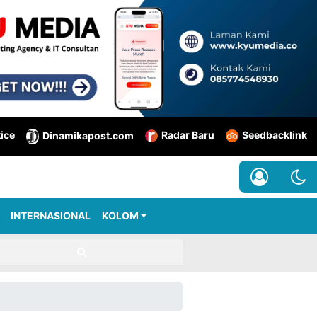
tice
Radar Baru
Seedbacklink
Dinamikapost.com
INTERNASIONAL
KOLOM