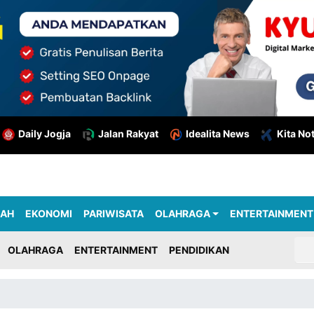
Daily Jogja
Jalan Rakyat
Idealita News
Kita No
RAH
EKONOMI
PARIWISATA
OLAHRAGA
ENTERTAINMENT
OLAHRAGA
ENTERTAINMENT
PENDIDIKAN