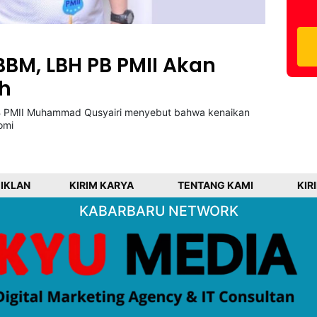
BM, LBH PB PMII Akan
h
PB PMII Muhammad Qusyairi menyebut bahwa kenaikan
omi
 IKLAN
KIRIM KARYA
TENTANG KAMI
KIR
KABARBARU NETWORK