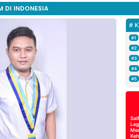
 DI INDONESIA
K
Sai
Lag
Mer
Keh