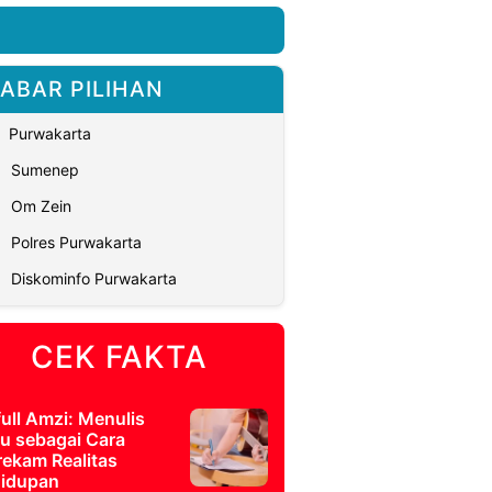
ABAR PILIHAN
Purwakarta
Sumenep
Om Zein
Polres Purwakarta
Diskominfo Purwakarta
CEK FAKTA
full Amzi: Menulis
u sebagai Cara
ekam Realitas
idupan