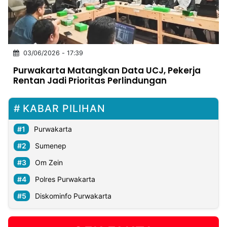
MULTIMEDIA
INDONESIA
Partner
03/06/2026 - 17:39
Purwakarta Matangkan Data UCJ, Pekerja
Insight
Suara
Lens
Daily
Jalan
Idealita
Kita
Dinamikapost.com
Radar
Seedbacklink
Rentan Jadi Prioritas Perlindungan
NTB
Time
IDN
Jogja
Rakyat
News
Notice
Baru
KABAR PILIHAN
Follow
Kabarbaru
Purwakarta
Sumenep
Om Zein
Polres Purwakarta
Diskominfo Purwakarta