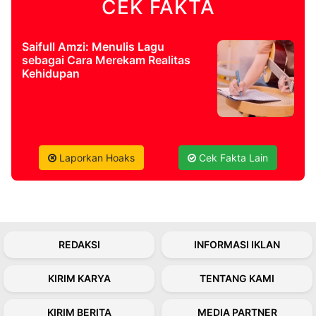
CEK FAKTA
©
Kabarbaru.co
Saifull Amzi: Menulis Lagu
-
sebagai Cara Merekam Realitas
2026
Kehidupan
PT.
Kabarbaru
Media
Holding
Laporkan Hoaks
Cek Fakta Lain
REDAKSI
INFORMASI IKLAN
KIRIM KARYA
TENTANG KAMI
KIRIM BERITA
MEDIA PARTNER