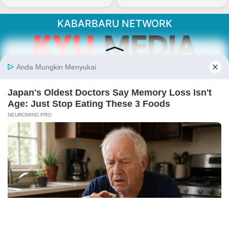
KABARBARU NETWORK
About Our Kabarbaru.co
Kabarbaru.co menyajikan berita aktual dan
inspiratif dari sudut pandang berbaik sangka
serta terverifikasi dari sumber yang tepat.
Follow Kabarbaru