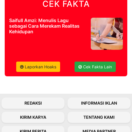
CEK FAKTA
©
Kabarbaru.co
Saifull Amzi: Menulis Lagu
-
sebagai Cara Merekam Realitas
2026
Kehidupan
PT.
Kabarbaru
Media
Holding
Laporkan Hoaks
Cek Fakta Lain
REDAKSI
INFORMASI IKLAN
KIRIM KARYA
TENTANG KAMI
KIRIM BERITA
MEDIA PARTNER