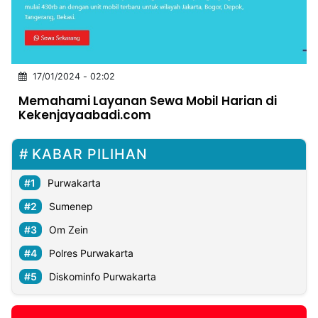
MULTIMEDIA
INDONESIA
Partner
17/01/2024 - 02:02
Memahami Layanan Sewa Mobil Harian di
Insight
Suara
Lens
Daily
Jalan
Idealita
Kita
Dinamikapost.com
Radar
Seedbacklink
Kekenjayaabadi.com
NTB
Time
IDN
Jogja
Rakyat
News
Notice
Baru
KABAR PILIHAN
Follow
Kabarbaru
Purwakarta
Sumenep
Om Zein
Polres Purwakarta
Diskominfo Purwakarta