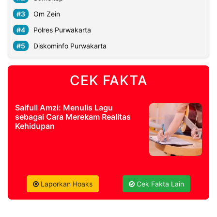
Om Zein
©
Polres Purwakarta
Kabarbaru.co
-
2026
Diskominfo Purwakarta
PT.
Kabarbaru
CEK FAKTA
Media
Holding
Saifull Amzi: Menulis Lagu
sebagai Cara Merekam Realitas
Kehidupan
Laporkan Hoaks
Cek Fakta Lain