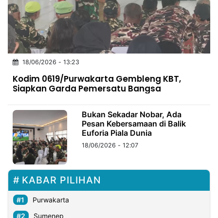
MULTIMEDIA
INDONESIA
Partner
18/06/2026 - 13:23
Insight
Suara
Lens
Daily
Jalan
Idealita
Kita
Radar
Seedbacklink
Kodim 0619/Purwakarta Gembleng KBT,
NTB
Time
IDN
Jogja
Rakyat
News
Notice
Baru
Siapkan Garda Pemersatu Bangsa
Follow
Kabarbaru
Bukan Sekadar Nobar, Ada
Pesan Kebersamaan di Balik
Euforia Piala Dunia
18/06/2026 - 12:07
KABAR PILIHAN
Purwakarta
Sumenep