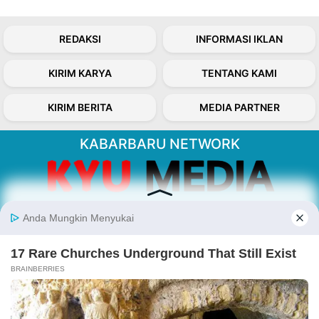
REDAKSI
INFORMASI IKLAN
KIRIM KARYA
TENTANG KAMI
KIRIM BERITA
MEDIA PARTNER
KABARBARU NETWORK
About Our Kabarbaru.co
Kabarbaru.co menyajikan berita aktual dan
inspiratif dari sudut pandang berbaik sangka
serta terverifikasi dari sumber yang tepat.
Follow Kabarbaru