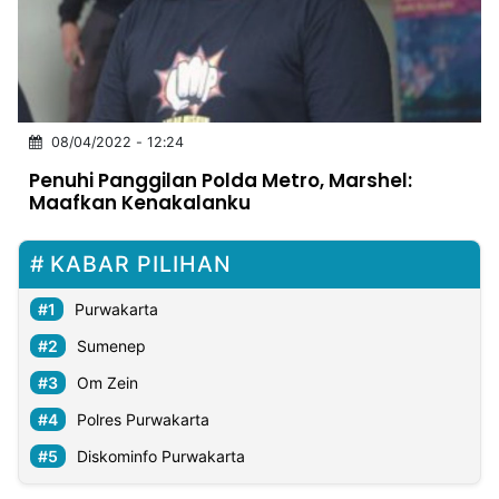
MULTIMEDIA
INDONESIA
Partner
08/04/2022 - 12:24
Insight
Suara
Lens
Daily
Jalan
Idealita
Kita
Dinamikapost.com
Radar
Seedbacklink
Penuhi Panggilan Polda Metro, Marshel:
NTB
Time
IDN
Jogja
Rakyat
News
Notice
Baru
Maafkan Kenakalanku
Follow
Kabarbaru
KABAR PILIHAN
Purwakarta
Sumenep
Om Zein
Polres Purwakarta
Diskominfo Purwakarta