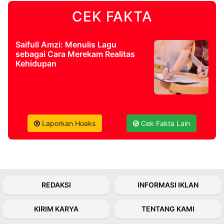
CEK FAKTA
©
Kabarbaru.co
-
2026
Saifull Amzi: Menulis Lagu
sebagai Cara Merekam Realitas
Kehidupan
PT.
Kabarbaru
Media
Holding
Laporkan Hoaks
Cek Fakta Lain
REDAKSI
INFORMASI IKLAN
KIRIM KARYA
TENTANG KAMI