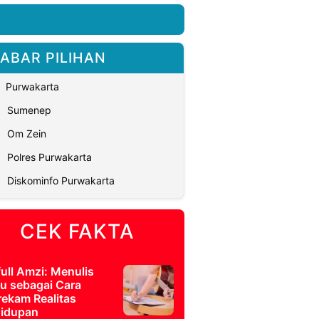
ABAR PILIHAN
Purwakarta
Sumenep
Om Zein
Polres Purwakarta
Diskominfo Purwakarta
CEK FAKTA
full Amzi: Menulis
u sebagai Cara
ekam Realitas
idupan