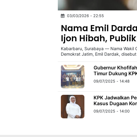
03/03/2026 - 22:55
©
Kabarbaru.co
Nama Emil Darda
-
2026
Ijon Hibah, Publ
Kabarbaru, Surabaya — Nama Wakil G
PT.
Kabarbaru
Demokrat Jatim, Emil Dardak, disebu
Media
Holding
Gubernur Khofifa
Timur Dukung KPK
09/07/2025 - 14:48
KPK Jadwalkan Pe
Kasus Dugaan Kor
09/07/2025 - 14:00