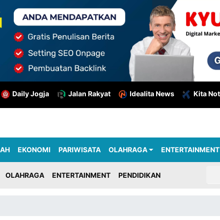
Daily Jogja
Jalan Rakyat
Idealita News
Kita Not
RAH
EKONOMI
PARIWISATA
OLAHRAGA
ENTERTAINMENT
OLAHRAGA
ENTERTAINMENT
PENDIDIKAN