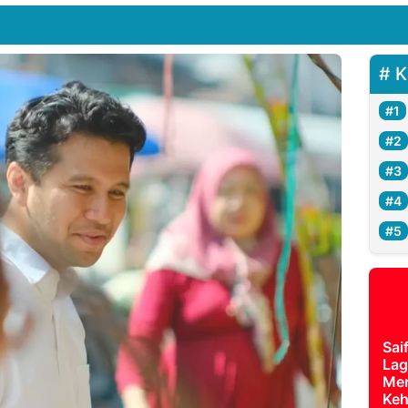
K
Sai
Lag
Mer
Keh