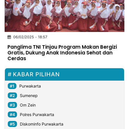
MULTIMEDIA
INDONESIA
Partner
06/02/2025 - 18:57
Insight
Suara
Lens
Daily
Jalan
Idealita
Kita
Radar
Seedbacklink
Panglima TNI Tinjau Program Makan Bergizi
NTB
Time
IDN
Jogja
Rakyat
News
Notice
Baru
Gratis, Dukung Anak Indonesia Sehat dan
Cerdas
Follow
Kabarbaru
KABAR PILIHAN
Purwakarta
Sumenep
Om Zein
Polres Purwakarta
Diskominfo Purwakarta