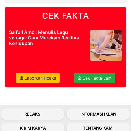
CEK FAKTA
©
Kabarbaru.co
-
2026
Saifull Amzi: Menulis Lagu
sebagai Cara Merekam Realitas
PT.
Kehidupan
Kabarbaru
Media
Holding
Laporkan Hoaks
Cek Fakta Lain
REDAKSI
INFORMASI IKLAN
KIRIM KARYA
TENTANG KAMI