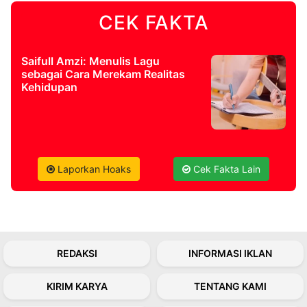
CEK FAKTA
©
Kabarbaru.co
-
2026
Saifull Amzi: Menulis Lagu
sebagai Cara Merekam Realitas
Kehidupan
PT.
Kabarbaru
Media
Holding
Laporkan Hoaks
Cek Fakta Lain
REDAKSI
INFORMASI IKLAN
KIRIM KARYA
TENTANG KAMI