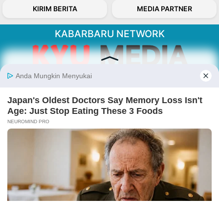
KIRIM BERITA
MEDIA PARTNER
KABARBARU NETWORK
About Our Kabarbaru.co
Kabarbaru.co menyajikan berita aktual dan
inspiratif dari sudut pandang berbaik sangka
serta terverifikasi dari sumber yang tepat.
Follow Kabarbaru