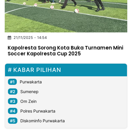
MULTIMEDIA
INDONESIA
Partner
21/11/2025 - 14:54
Insight
Suara
Lens
Daily
Jalan
Idealita
Kita
Dinamikapost.com
Radar
Seedbacklink
Kapolresta Sorong Kota Buka Turnamen Mini
NTB
Time
IDN
Jogja
Rakyat
News
Notice
Baru
Soccer Kapolresta Cup 2025
Follow
Kabarbaru
KABAR PILIHAN
Purwakarta
Sumenep
Om Zein
Polres Purwakarta
Diskominfo Purwakarta