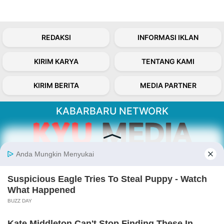
REDAKSI
INFORMASI IKLAN
KIRIM KARYA
TENTANG KAMI
KIRIM BERITA
MEDIA PARTNER
KABARBARU NETWORK
About Our Kabarbaru.co
Kabarbaru.co menyajikan berita aktual dan
inspiratif dari sudut pandang berbaik sangka
serta terverifikasi dari sumber yang tepat.