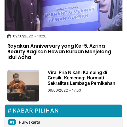
MULTIMEDIA
INDONESIA
Partner
09/07/2022 - 10:20
Insight
Suara
Lens
Daily
Jalan
Idealita
Kita
Radar
Seedbacklink
Rayakan Anniversary yang Ke-5, Azrina
NTB
Time
IDN
Jogja
Rakyat
News
Notice
Baru
Beauty Bagikan Hewan Kurban Menjelang
Idul Adha
Follow
Kabarbaru
Viral Pria Nikahi Kambing di
Gresik, Kemenag: Hormati
Sakralitas Lembaga Pernikahan
09/06/2022 - 17:50
KABAR PILIHAN
Purwakarta