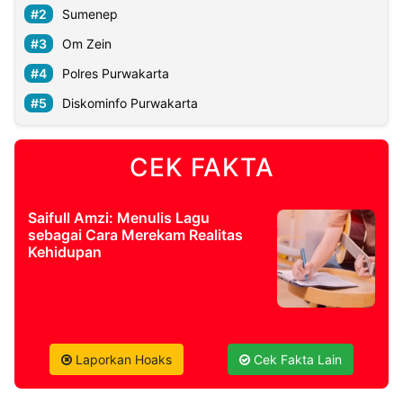
Sumenep
Om Zein
©
Kabarbaru.co
-
Polres Purwakarta
2026
Diskominfo Purwakarta
PT.
Kabarbaru
Media
CEK FAKTA
Holding
Saifull Amzi: Menulis Lagu
sebagai Cara Merekam Realitas
Kehidupan
Laporkan Hoaks
Cek Fakta Lain