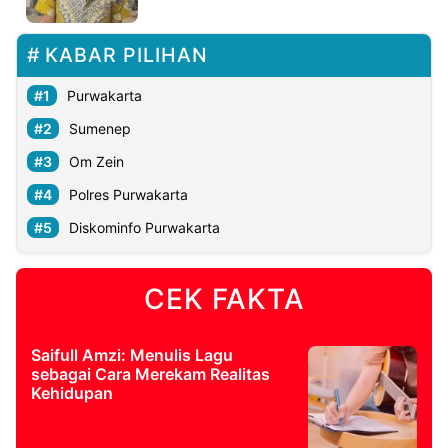
©
KABAR PILIHAN
Kabarbaru.co
-
2026
Purwakarta
Sumenep
PT.
Kabarbaru
Om Zein
Media
Holding
Polres Purwakarta
Diskominfo Purwakarta
CEK FAKTA
Saifull Amzi: Menulis Lagu
sebagai Cara Merekam Realitas
Kehidupan