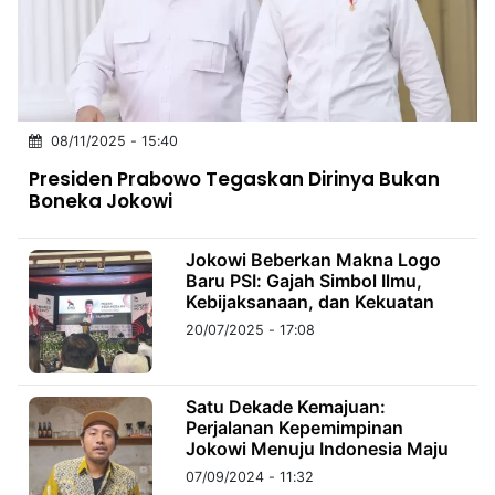
MULTIMEDIA
INDONESIA
Partner
08/11/2025 - 15:40
Insight
Suara
Lens
Daily
Jalan
Idealita
Kita
Radar
Seedbacklink
Presiden Prabowo Tegaskan Dirinya Bukan
NTB
Time
IDN
Jogja
Rakyat
News
Notice
Baru
Boneka Jokowi
Follow
Kabarbaru
Jokowi Beberkan Makna Logo
Baru PSI: Gajah Simbol Ilmu,
Kebijaksanaan, dan Kekuatan
20/07/2025 - 17:08
Satu Dekade Kemajuan:
Perjalanan Kepemimpinan
Jokowi Menuju Indonesia Maju
07/09/2024 - 11:32