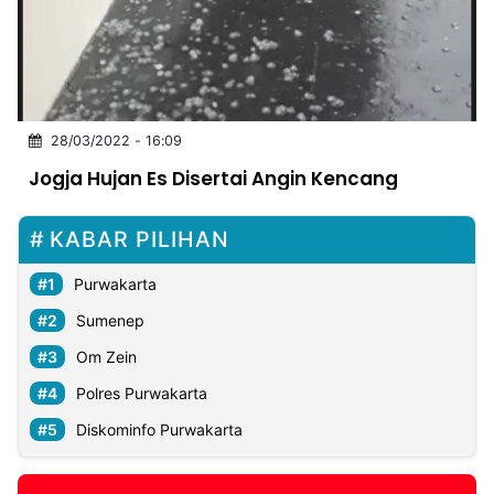
MULTIMEDIA
INDONESIA
Partner
28/03/2022 - 16:09
Insight
Suara
Lens
Daily
Jalan
Idealita
Kita
Dinamikapost.com
Radar
Seedbacklink
Jogja Hujan Es Disertai Angin Kencang
NTB
Time
IDN
Jogja
Rakyat
News
Notice
Baru
KABAR PILIHAN
Follow
Kabarbaru
Purwakarta
Sumenep
Om Zein
Polres Purwakarta
Diskominfo Purwakarta