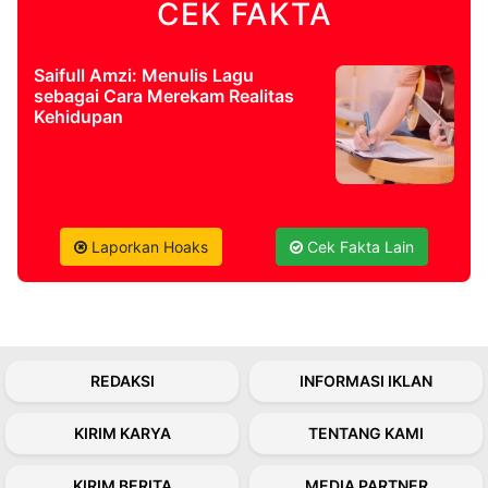
CEK FAKTA
©
Kabarbaru.co
Saifull Amzi: Menulis Lagu
-
sebagai Cara Merekam Realitas
2026
Kehidupan
PT.
Kabarbaru
Media
Holding
Laporkan Hoaks
Cek Fakta Lain
REDAKSI
INFORMASI IKLAN
KIRIM KARYA
TENTANG KAMI
KIRIM BERITA
MEDIA PARTNER