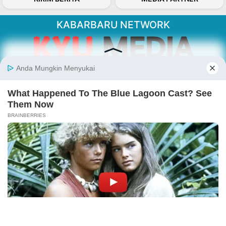
KABARBARU NETWORK
About Our Kabarbaru.co
Kabarbaru.co menyajikan berita aktual dan
inspiratif dari sudut pandang berbaik sangka
serta terverifikasi dari sumber yang tepat.
Follow Kabarbaru