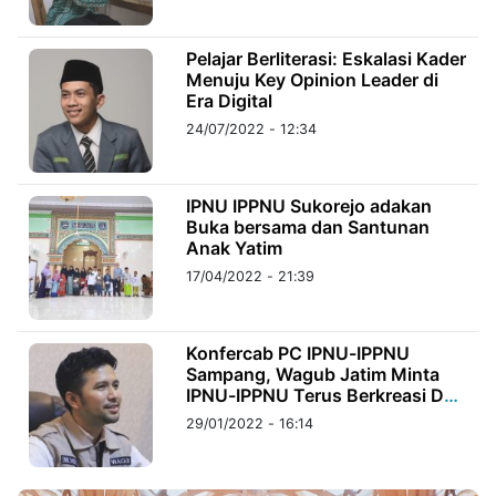
©
Pelajar Berliterasi: Eskalasi Kader
Kabarbaru.co
Menuju Key Opinion Leader di
-
2026
Era Digital
24/07/2022 - 12:34
PT.
Kabarbaru
Media
Holding
IPNU IPPNU Sukorejo adakan
Buka bersama dan Santunan
Anak Yatim
17/04/2022 - 21:39
Konfercab PC IPNU-IPPNU
Sampang, Wagub Jatim Minta
IPNU-IPPNU Terus Berkreasi Dan
Berinovasi
29/01/2022 - 16:14