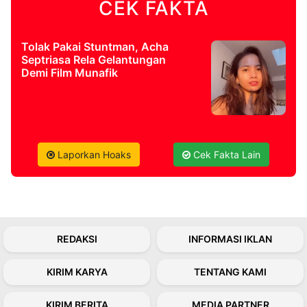
CEK FAKTA
Tolak Pakai Stuntman, Acha
Septriasa Rela Gelantungan
Demi Film Munafik
Laporkan Hoaks
Cek Fakta Lain
REDAKSI
INFORMASI IKLAN
KIRIM KARYA
TENTANG KAMI
KIRIM BERITA
MEDIA PARTNER