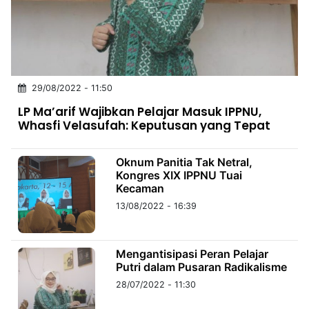
MULTIMEDIA
INDONESIA
Partner
29/08/2022 - 11:50
Insight
Suara
Lens
Daily
Jalan
Idealita
Kita
Dinamikapost.com
Radar
Seedbacklink
LP Ma’arif Wajibkan Pelajar Masuk IPPNU,
NTB
Time
IDN
Jogja
Rakyat
News
Notice
Baru
Whasfi Velasufah: Keputusan yang Tepat
Follow
Kabarbaru
Oknum Panitia Tak Netral,
Kongres XIX IPPNU Tuai
Kecaman
13/08/2022 - 16:39
Mengantisipasi Peran Pelajar
Putri dalam Pusaran Radikalisme
28/07/2022 - 11:30