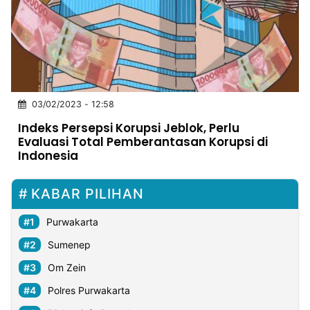
MULTIMEDIA
INDONESIA
Partner
Insight
Suara
Lens
Daily
Jalan
Idealita
Kita
Dinamikapost.com
Radar
Seedbacklink
03/02/2023 - 12:58
NTB
Time
IDN
Jogja
Rakyat
News
Notice
Baru
Indeks Persepsi Korupsi Jeblok, Perlu
Evaluasi Total Pemberantasan Korupsi di
Follow
Indonesia
Kabarbaru
KABAR PILIHAN
Purwakarta
Sumenep
Om Zein
Polres Purwakarta