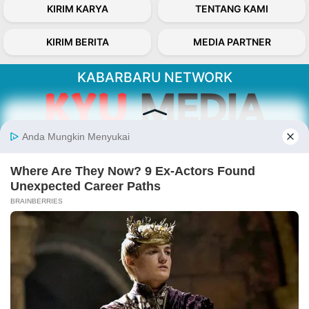
KIRIM KARYA
TENTANG KAMI
KIRIM BERITA
MEDIA PARTNER
KABARBARU NETWORK
About Our Kabarbaru.co
Kabarbaru.co menyajikan berita aktual dan
inspiratif dari sudut pandang berbaik sangka
serta terverifikasi dari sumber yang tepat.
Follow Kabarbaru