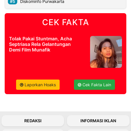
Diskominfo Purwakarta
©
Kabarbaru.co
CEK FAKTA
-
2026
Tolak Pakai Stuntman, Acha
PT.
Septriasa Rela Gelantungan
Kabarbaru
Demi Film Munafik
Media
Holding
Laporkan Hoaks
Cek Fakta Lain
REDAKSI
INFORMASI IKLAN