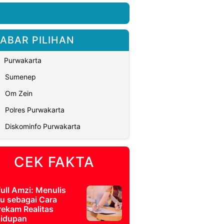
ABAR PILIHAN
Purwakarta
Sumenep
Om Zein
Polres Purwakarta
Diskominfo Purwakarta
CEK FAKTA
full Amzi: Menulis
u sebagai Cara
ekam Realitas
idupan