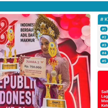
K
Sai
Lag
Mer
Keh