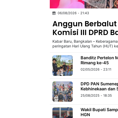
06/08/2026 - 21:43
©
Kabarbaru.co
Anggun Berbalut
-
2026
Komisi III DPRD 
Kabar Baru, Bangkalan – Keberagama
PT.
Kabarbaru
peringatan Hari Ulang Tahun (HUT) 
Media
Holding
Banditz Pertelon M
Rimang ke-45
02/05/2026 - 23:11
DPD PAN Sumenep
Kebhinekaan dan S
25/08/2025 - 18:35
Wakil Bupati Sam
HGN