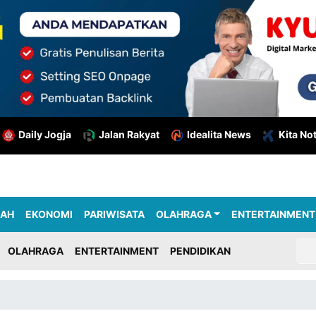
Daily Jogja
Jalan Rakyat
Idealita News
Kita No
RAH
EKONOMI
PARIWISATA
OLAHRAGA
ENTERTAINMENT
OLAHRAGA
ENTERTAINMENT
PENDIDIKAN