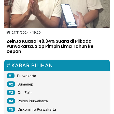
MULTIMEDIA
INDONESIA
Partner
27/11/2024 - 19:20
Insight
Suara
Lens
Daily
Jalan
Idealita
Kita
Dinamikapost.com
Radar
Seedbacklink
ZeinJo Kuasai 48,34% Suara di Pilkada
NTB
Time
IDN
Jogja
Rakyat
News
Notice
Baru
Purwakarta, Siap Pimpin Lima Tahun ke
Depan
Follow
Kabarbaru
KABAR PILIHAN
Purwakarta
Sumenep
Om Zein
Polres Purwakarta
Diskominfo Purwakarta