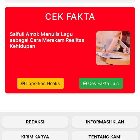
CEK FAKTA
©
Kabarbaru.co
-
2026
Saifull Amzi: Menulis Lagu
sebagai Cara Merekam Realitas
PT.
Kehidupan
Kabarbaru
Media
Holding
Laporkan Hoaks
Cek Fakta Lain
REDAKSI
INFORMASI IKLAN
KIRIM KARYA
TENTANG KAMI