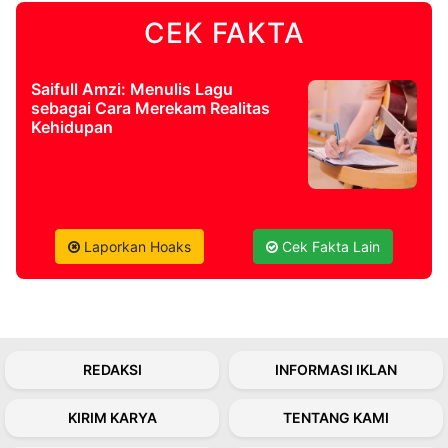
CEK FAKTA
©
Kabarbaru.co
-
2026
Saifull Amzi: Menulis Lagu
sebagai Cara Merekam Realitas
Kehidupan
PT.
Kabarbaru
Media
Holding
Laporkan Hoaks
Cek Fakta Lain
REDAKSI
INFORMASI IKLAN
KIRIM KARYA
TENTANG KAMI