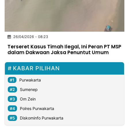
MULTIMEDIA
INDONESIA
Partner
26/04/2026 - 08:23
Insight
Suara
Lens
Daily
Jalan
Idealita
Kita
Dinamikapost.com
Radar
Seedbacklink
Terseret Kasus Timah Ilegal, Ini Peran PT MSP
NTB
Time
IDN
Jogja
Rakyat
News
Notice
Baru
dalam Dakwaan Jaksa Penuntut Umum
Follow
Kabarbaru
KABAR PILIHAN
Purwakarta
Sumenep
Om Zein
Polres Purwakarta
Diskominfo Purwakarta