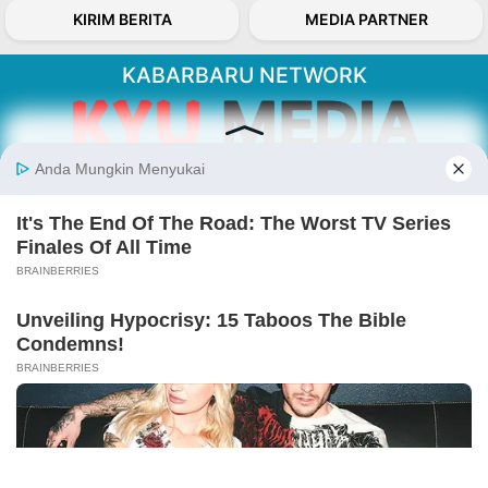
KIRIM BERITA
MEDIA PARTNER
KABARBARU NETWORK
About Our Kabarbaru.co
Kabarbaru.co menyajikan berita aktual dan
inspiratif dari sudut pandang berbaik sangka
serta terverifikasi dari sumber yang tepat.
Follow Kabarbaru