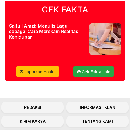
CEK FAKTA
©
Kabarbaru.co
-
2026
Saifull Amzi: Menulis Lagu
sebagai Cara Merekam Realitas
Kehidupan
PT.
Kabarbaru
Media
Holding
Laporkan Hoaks
Cek Fakta Lain
REDAKSI
INFORMASI IKLAN
KIRIM KARYA
TENTANG KAMI