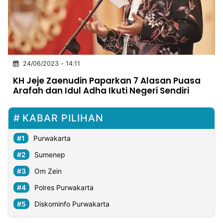
MULTIMEDIA
INDONESIA
Partner
24/06/2023 - 14:11
Insight
Suara
Lens
Daily
Jalan
Idealita
Kita
Dinamikapost.com
Radar
Seedbacklink
KH Jeje Zaenudin Paparkan 7 Alasan Puasa
NTB
Time
IDN
Jogja
Rakyat
News
Notice
Baru
Arafah dan Idul Adha Ikuti Negeri Sendiri
Follow
Kabarbaru
KABAR PILIHAN
Purwakarta
Sumenep
Om Zein
Polres Purwakarta
Diskominfo Purwakarta