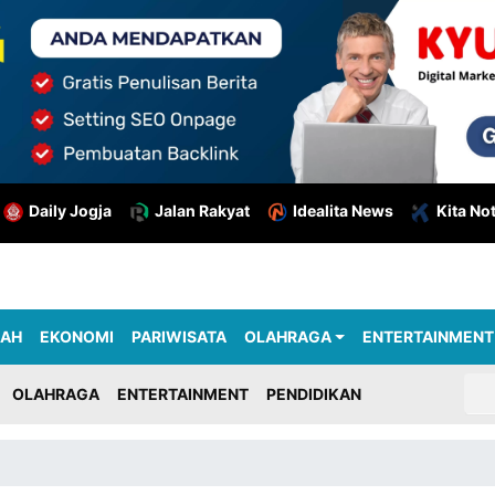
Daily Jogja
Jalan Rakyat
Idealita News
Kita No
RAH
EKONOMI
PARIWISATA
OLAHRAGA
ENTERTAINMENT
OLAHRAGA
ENTERTAINMENT
PENDIDIKAN