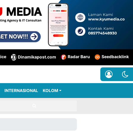
tice
Radar Baru
Seedbacklink
Dinamikapost.com
INTERNASIONAL
KOLOM