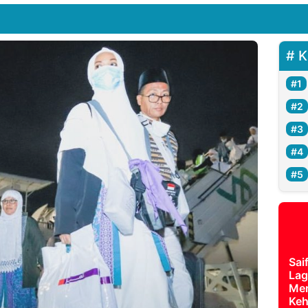
K
Sai
Lag
Mer
Keh