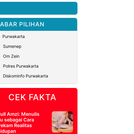
ABAR PILIHAN
Purwakarta
Sumenep
Om Zein
Polres Purwakarta
Diskominfo Purwakarta
CEK FAKTA
full Amzi: Menulis
u sebagai Cara
ekam Realitas
idupan