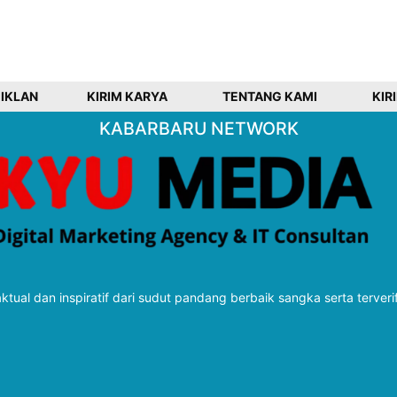
 IKLAN
KIRIM KARYA
TENTANG KAMI
KIR
KABARBARU NETWORK
tual dan inspiratif dari sudut pandang berbaik sangka serta terveri