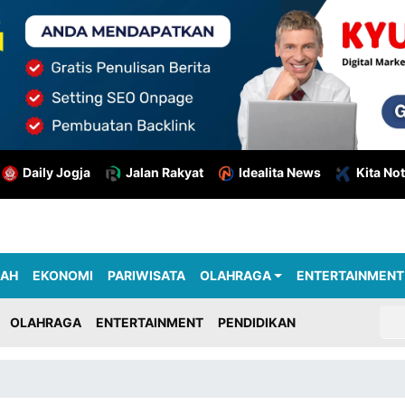
Daily Jogja
Jalan Rakyat
Idealita News
Kita Not
RAH
EKONOMI
PARIWISATA
OLAHRAGA
ENTERTAINMENT
OLAHRAGA
ENTERTAINMENT
PENDIDIKAN