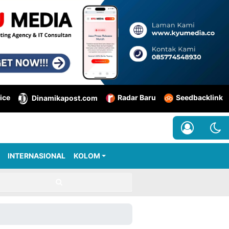
ice
Radar Baru
Seedbacklink
Dinamikapost.com
INTERNASIONAL
KOLOM