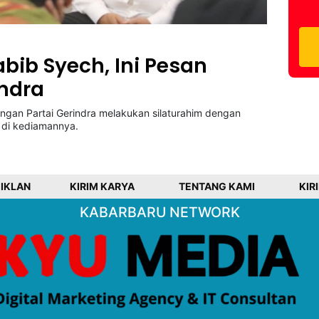
bib Syech, Ini Pesan
indra
n Partai Gerindra melakukan silaturahim dengan
 di kediamannya.
 IKLAN
KIRIM KARYA
TENTANG KAMI
KIR
KABARBARU NETWORK