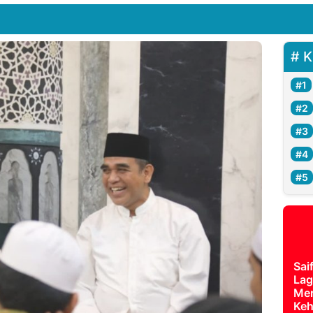
K
Sai
Lag
Mer
Keh