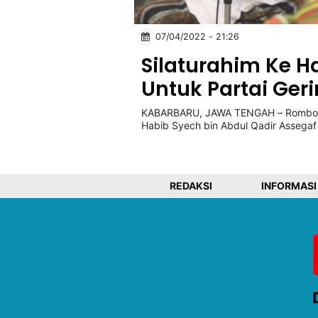
07/04/2022 - 21:26
©
Kabarbaru.co
Silaturahim Ke Ha
-
2026
Untuk Partai Ger
KABARBARU, JAWA TENGAH – Rombonga
PT.
Kabarbaru
Habib Syech bin Abdul Qadir Assegaf
Media
Holding
REDAKSI
INFORMASI