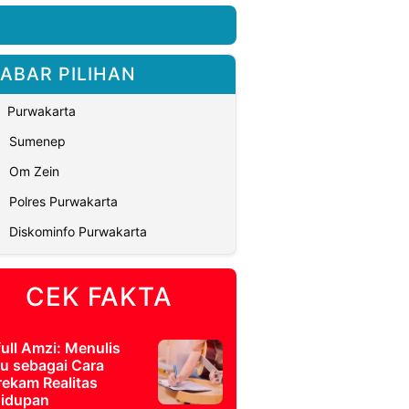
ABAR PILIHAN
Purwakarta
Sumenep
Om Zein
Polres Purwakarta
Diskominfo Purwakarta
CEK FAKTA
full Amzi: Menulis
u sebagai Cara
ekam Realitas
idupan