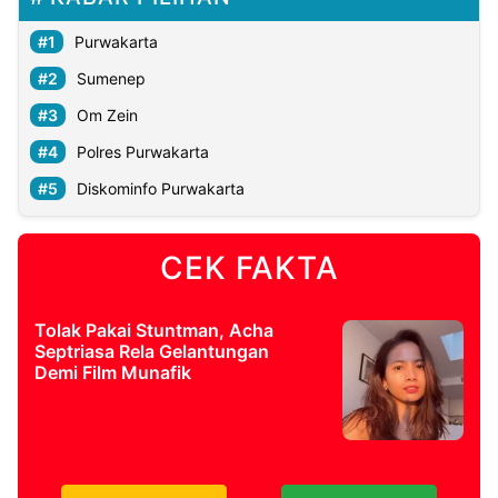
Purwakarta
©
Kabarbaru.co
Sumenep
-
2026
Om Zein
Polres Purwakarta
PT.
Kabarbaru
Diskominfo Purwakarta
Media
Holding
CEK FAKTA
Tolak Pakai Stuntman, Acha
Septriasa Rela Gelantungan
Demi Film Munafik