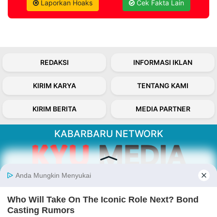
Laporkan Hoaks
Cek Fakta Lain
REDAKSI
INFORMASI IKLAN
KIRIM KARYA
TENTANG KAMI
KIRIM BERITA
MEDIA PARTNER
KABARBARU NETWORK
About Our Kabarbaru.co
Kabarbaru.co menyajikan berita aktual dan
inspiratif dari sudut pandang berbaik sangka