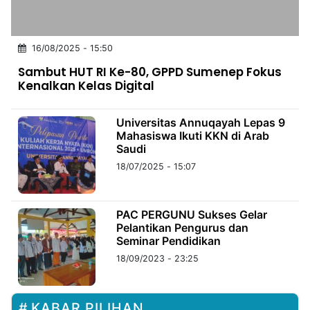
MULTIMEDIA
INDONESIA
16/08/2025 - 15:50
Partner
Sambut HUT RI Ke-80, GPPD Sumenep Fokus
Kenalkan Kelas Digital
Insight
Suara
Lens
Daily
Jalan
Idealita
Kita
Dinamikapost.com
Radar
Seedbacklink
NTB
Time
IDN
Jogja
Rakyat
News
Notice
Baru
Universitas Annuqayah Lepas 9
Mahasiswa Ikuti KKN di Arab
Saudi
Follow
Kabarbaru
18/07/2025 - 15:07
PAC PERGUNU Sukses Gelar
Pelantikan Pengurus dan
Seminar Pendidikan
18/09/2023 - 23:25
KABAR PILIHAN