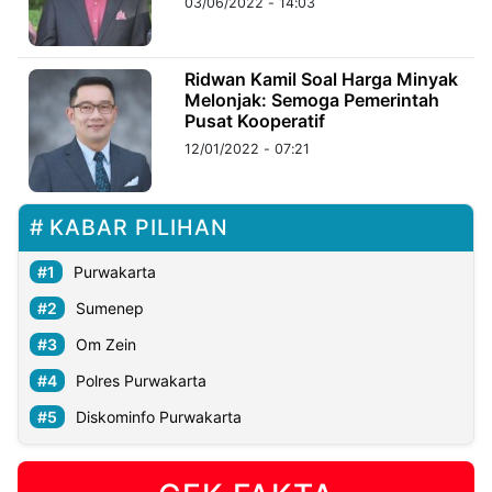
03/06/2022 - 14:03
©
Kabarbaru.co
Ridwan Kamil Soal Harga Minyak
-
2026
Melonjak: Semoga Pemerintah
Pusat Kooperatif
12/01/2022 - 07:21
PT.
Kabarbaru
Media
Holding
KABAR PILIHAN
Purwakarta
Sumenep
Om Zein
Polres Purwakarta
Diskominfo Purwakarta