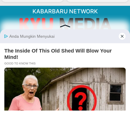
KABARBARU NETWORK
About Our Kabarbaru.co
Kabarbaru.co menyajikan berita aktual dan
inspiratif dari sudut pandang berbaik sangka
serta terverifikasi dari sumber yang tepat.
Follow Kabarbaru
Kabarbaru.co