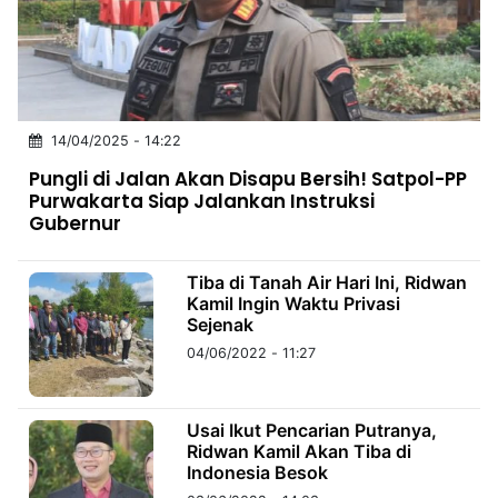
MULTIMEDIA
INDONESIA
Partner
14/04/2025 - 14:22
Insight
Suara
Lens
Daily
Jalan
Idealita
Kita
Dinamikapost.com
Radar
Seedbacklink
Pungli di Jalan Akan Disapu Bersih! Satpol-PP
NTB
Time
IDN
Jogja
Rakyat
News
Notice
Baru
Purwakarta Siap Jalankan Instruksi
Gubernur
Follow
Kabarbaru
Tiba di Tanah Air Hari Ini, Ridwan
Kamil Ingin Waktu Privasi
Sejenak
04/06/2022 - 11:27
Usai Ikut Pencarian Putranya,
Ridwan Kamil Akan Tiba di
Indonesia Besok