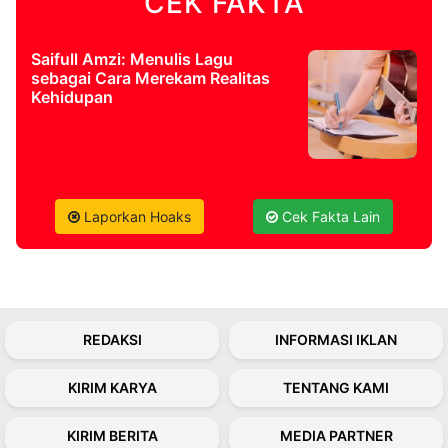
CEK FAKTA
Saifull Amzi: Menulis Lagu
sebagai Cara Merekam Realitas
Kehidupan
Laporkan Hoaks
Cek Fakta Lain
REDAKSI
INFORMASI IKLAN
KIRIM KARYA
TENTANG KAMI
KIRIM BERITA
MEDIA PARTNER