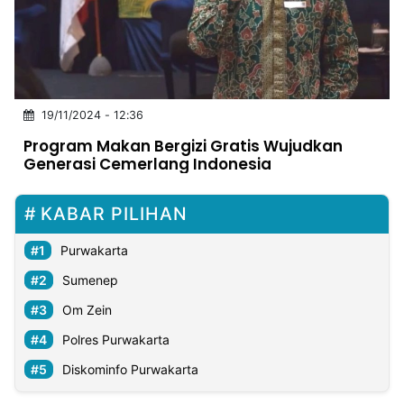
MULTIMEDIA
INDONESIA
Partner
19/11/2024 - 12:36
Insight
Suara
Lens
Daily
Jalan
Idealita
Kita
Dinamikapost.com
Radar
Seedbacklink
Program Makan Bergizi Gratis Wujudkan
NTB
Time
IDN
Jogja
Rakyat
News
Notice
Baru
Generasi Cemerlang Indonesia
Follow
Kabarbaru
KABAR PILIHAN
Purwakarta
Sumenep
Om Zein
Polres Purwakarta
Diskominfo Purwakarta