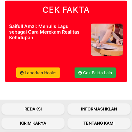
CEK FAKTA
©
Kabarbaru.co
-
2026
Saifull Amzi: Menulis Lagu
sebagai Cara Merekam Realitas
Kehidupan
PT.
Kabarbaru
Media
Holding
Laporkan Hoaks
Cek Fakta Lain
REDAKSI
INFORMASI IKLAN
KIRIM KARYA
TENTANG KAMI