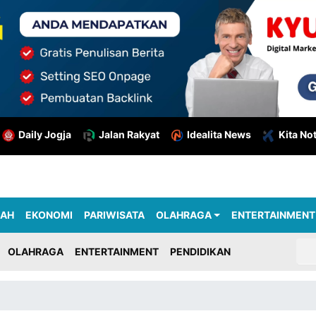
Daily Jogja
Jalan Rakyat
Idealita News
Kita No
RAH
EKONOMI
PARIWISATA
OLAHRAGA
ENTERTAINMENT
OLAHRAGA
ENTERTAINMENT
PENDIDIKAN