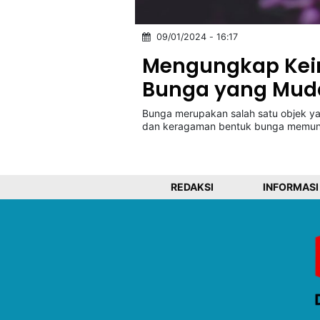
09/01/2024 - 16:17
©
Kabarbaru.co
Mengungkap Kei
-
2026
Bunga yang Mudah
Bunga merupakan salah satu objek yan
PT.
Kabarbaru
dan keragaman bentuk bunga memun
Media
Holding
REDAKSI
INFORMASI