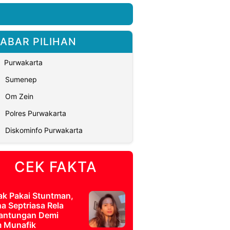
ABAR PILIHAN
Purwakarta
Sumenep
Om Zein
Polres Purwakarta
Diskominfo Purwakarta
CEK FAKTA
ak Pakai Stuntman,
a Septriasa Rela
antungan Demi
m Munafik