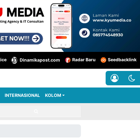
tice
Radar Baru
Seedbacklink
Dinamikapost.com
INTERNASIONAL
KOLOM