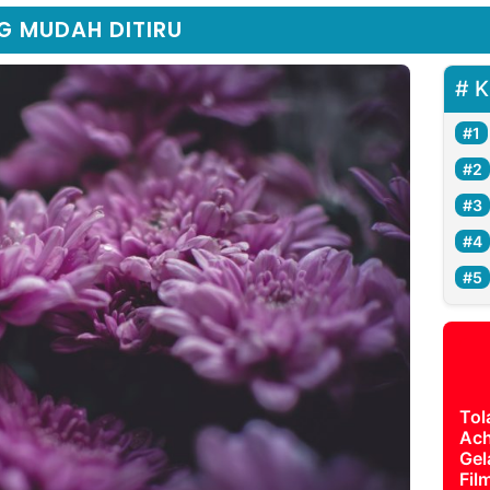
 MUDAH DITIRU
K
Tol
Ach
Gel
Fil