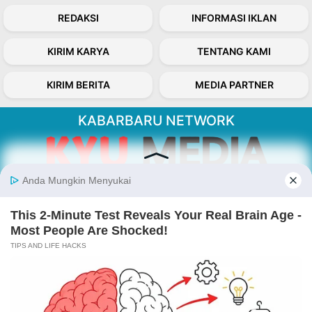
REDAKSI
INFORMASI IKLAN
KIRIM KARYA
TENTANG KAMI
KIRIM BERITA
MEDIA PARTNER
KABARBARU NETWORK
About Our Kabarbaru.co
Kabarbaru.co menyajikan berita aktual dan
inspiratif dari sudut pandang berbaik sangka
serta terverifikasi dari sumber yang tepat.
Follow Kabarbaru