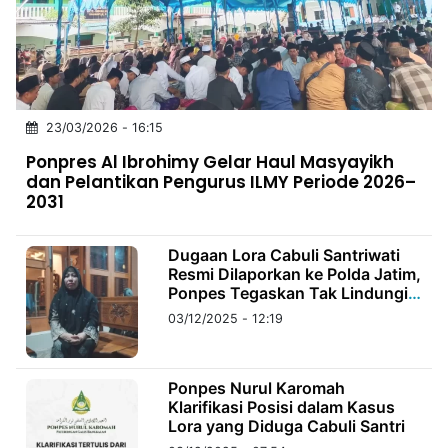
MULTIMEDIA
INDONESIA
Partner
23/03/2026 - 16:15
Insight
Suara
Lens
Daily
Jalan
Idealita
Kita
Dinamikapost.com
Radar
Seedbacklink
Ponpres Al Ibrohimy Gelar Haul Masyayikh
NTB
Time
IDN
Jogja
Rakyat
News
Notice
Baru
dan Pelantikan Pengurus ILMY Periode 2026–
2031
Follow
Kabarbaru
Dugaan Lora Cabuli Santriwati
Resmi Dilaporkan ke Polda Jatim,
Ponpes Tegaskan Tak Lindungi
Pelaku
03/12/2025 - 12:19
Ponpes Nurul Karomah
Klarifikasi Posisi dalam Kasus
Lora yang Diduga Cabuli Santri