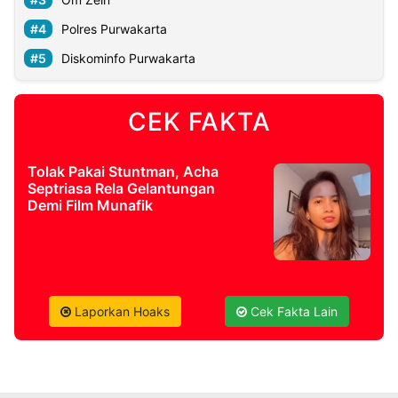
Polres Purwakarta
Diskominfo Purwakarta
CEK FAKTA
Tolak Pakai Stuntman, Acha
Septriasa Rela Gelantungan
Demi Film Munafik
Laporkan Hoaks
Cek Fakta Lain