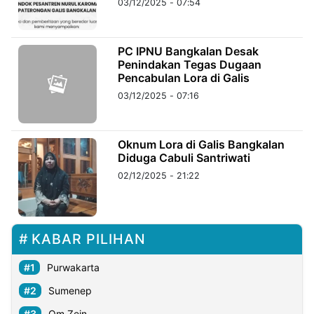
03/12/2025 - 07:54
©
Kabarbaru.co
PC IPNU Bangkalan Desak
-
2026
Penindakan Tegas Dugaan
Pencabulan Lora di Galis
03/12/2025 - 07:16
PT.
Kabarbaru
Media
Holding
Oknum Lora di Galis Bangkalan
Diduga Cabuli Santriwati
02/12/2025 - 21:22
KABAR PILIHAN
Purwakarta
Sumenep
Om Zein