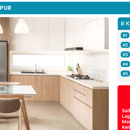
APUR
K
Sai
Lag
Mer
Keh