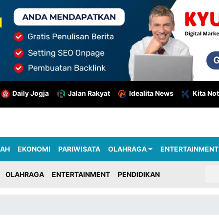
Daily Jogja
Jalan Rakyat
Idealita News
Kita Not
RAH
EKONOMI
PARIWISATA
OLAHRAGA
ENTERTAINMENT
OLAHRAGA
ENTERTAINMENT
PENDIDIKAN