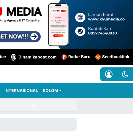
ice
Radar Baru
Seedbacklink
Dinamikapost.com
INTERNASIONAL
KOLOM