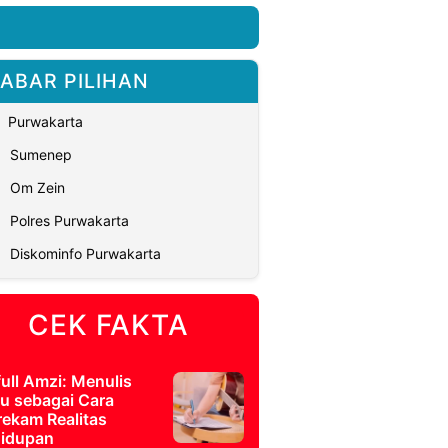
ABAR PILIHAN
Purwakarta
Sumenep
Om Zein
Polres Purwakarta
Diskominfo Purwakarta
CEK FAKTA
full Amzi: Menulis
u sebagai Cara
ekam Realitas
idupan