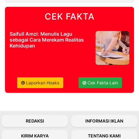
CEK FAKTA
©
Kabarbaru.co
-
2026
Saifull Amzi: Menulis Lagu
sebagai Cara Merekam Realitas
PT.
Kehidupan
Kabarbaru
Media
Holding
Laporkan Hoaks
Cek Fakta Lain
REDAKSI
INFORMASI IKLAN
KIRIM KARYA
TENTANG KAMI