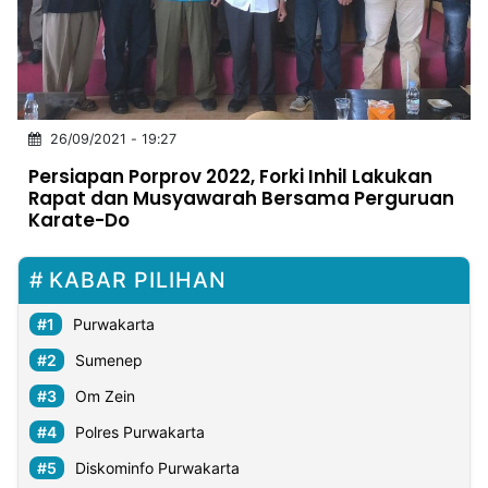
MULTIMEDIA
INDONESIA
Partner
26/09/2021 - 19:27
Insight
Suara
Lens
Daily
Jalan
Idealita
Kita
Radar
Seedbacklink
Persiapan Porprov 2022, Forki Inhil Lakukan
NTB
Time
IDN
Jogja
Rakyat
News
Notice
Baru
Rapat dan Musyawarah Bersama Perguruan
Karate-Do
Follow
Kabarbaru
KABAR PILIHAN
Purwakarta
Sumenep
Om Zein
Polres Purwakarta
Diskominfo Purwakarta