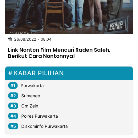
MULTIMEDIA
INDONESIA
Partner
26/08/2022 - 08:04
Insight
Suara
Lens
Daily
Jalan
Idealita
Kita
Radar
Seedbacklink
Link Nonton Film Mencuri Raden Saleh,
NTB
Time
IDN
Jogja
Rakyat
News
Notice
Baru
Berikut Cara Nontonnya!
Follow
Kabarbaru
KABAR PILIHAN
Purwakarta
Sumenep
Om Zein
Polres Purwakarta
Diskominfo Purwakarta