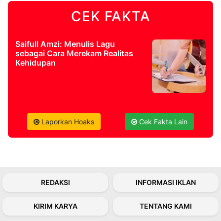
CEK FAKTA
©
Kabarbaru.co
-
2026
Saifull Amzi: Menulis Lagu
sebagai Cara Merekam Realitas
Kehidupan
PT.
Kabarbaru
Media
Holding
Laporkan Hoaks
Cek Fakta Lain
REDAKSI
INFORMASI IKLAN
KIRIM KARYA
TENTANG KAMI