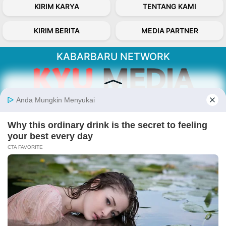
KIRIM KARYA
TENTANG KAMI
KIRIM BERITA
MEDIA PARTNER
KABARBARU NETWORK
About Our Kabarbaru.co
Kabarbaru.co menyajikan berita aktual dan
inspiratif dari sudut pandang berbaik sangka
serta terverifikasi dari sumber yang tepat.
Follow Kabarbaru