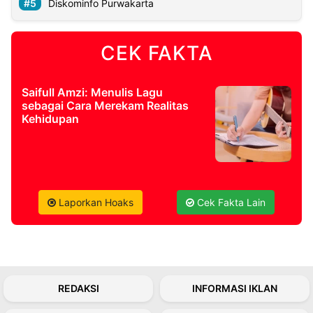
Diskominfo Purwakarta
©
Kabarbaru.co
CEK FAKTA
-
2026
Saifull Amzi: Menulis Lagu
PT.
sebagai Cara Merekam Realitas
Kabarbaru
Kehidupan
Media
Holding
Laporkan Hoaks
Cek Fakta Lain
REDAKSI
INFORMASI IKLAN