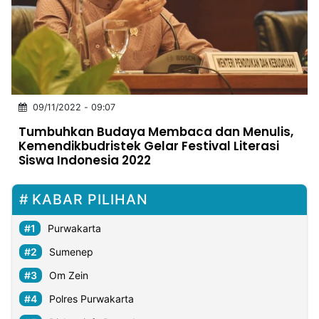
MULTIMEDIA
INDONESIA
Partner
Insight
Suara
Lens
Daily
Jalan
Idealita
Kita
Dinamikapost.com
Radar
Seedbacklink
09/11/2022 - 09:07
NTB
Time
IDN
Jogja
Rakyat
News
Notice
Baru
Tumbuhkan Budaya Membaca dan Menulis,
Kemendikbudristek Gelar Festival Literasi
Follow
Siswa Indonesia 2022
Kabarbaru
KABAR PILIHAN
Purwakarta
Sumenep
Om Zein
Polres Purwakarta